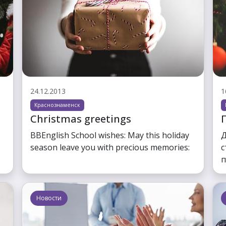
24.12.2013
1
Краснознаменск
Christmas greetings
BBEnglish School wishes: May this holiday
Д
season leave you with precious memories:
с
п
Новости