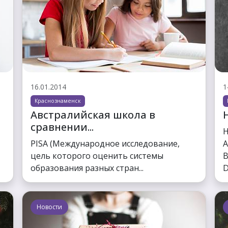
16.01.2014
1
Краснознаменск
Австралийская школа в
H
сравнении...
H
PISA (Международное исследование,
A
цель которого оценить системы
B
образования разных стран...
D
Новости