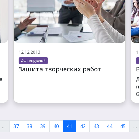
12.12.2013
1
Долгопрудный
Защита творческих работ
я
Д
п
G
…
37
38
39
40
41
42
43
44
45
…